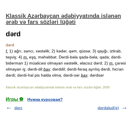
Klassik Azərbaycan ədəbiyyatında islənən
ərəb və fars sözləri lüğəti
dərd
dərd
f.
1) ağrı, sancı, xəstəlik; 2) kədər, qəm, qüssə; 3) qayğı, iztirab,
təşviş; 4)
m.
eşq, məhəbbət. Dərdi-bəla qada-bəla; qada; dərdi-
bidərman 1) müalicəsi olmayan xəstəlik, əlacsız dərd; 2)
m.
çarəsi
olmayan iş; dərdi-dil
bax
: dərddil; dərdi-fəraq ayrılıq dərdi, hicran
dərdi; dərdi-hal pis halda olma; dərdi-sər
bax
: dərdsər
Klassik Azərbaycan ədəbiyyatında islənən ərəb və fars sözləri lüğəti
.
2009
.
Игры ⚽
Нужна курсовая?
dərc
dərdalud(ə)