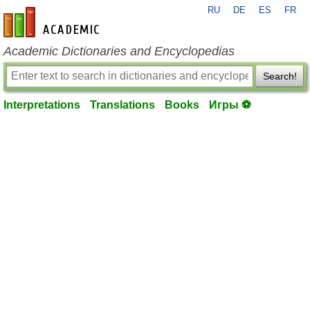
RU
DE
ES
FR
en-academic.com
Academic Dictionaries and Encyclopedias
Search!
Interpretations
Translations
Books
Игры ⚽